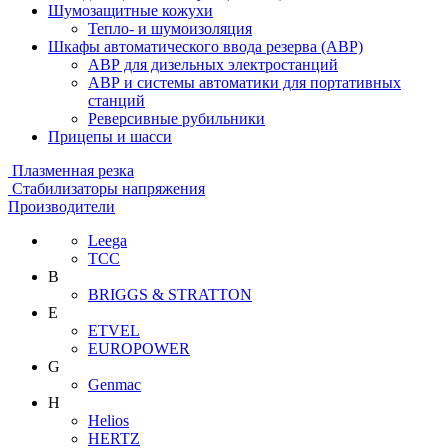
Шумозащитные кожухи
Тепло- и шумоизоляция
Шкафы автоматического ввода резерва (АВР)
АВР для дизельных электростанций
АВР и системы автоматики для портативных
станций
Реверсивные рубильники
Прицепы и шасси
Плазменная резка
Стабилизаторы напряжения
Производители
Leega
ТСС
B
BRIGGS & STRATTON
E
ETVEL
EUROPOWER
G
Genmac
H
Helios
HERTZ