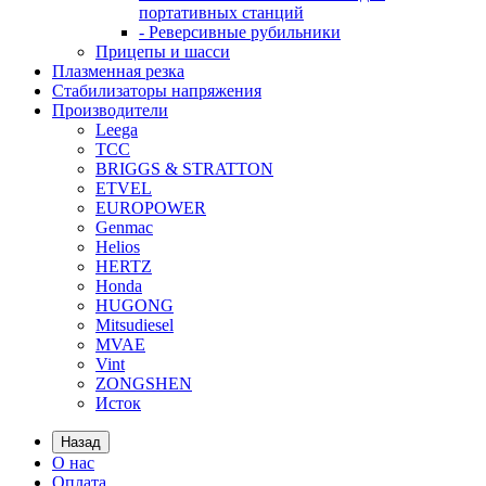
портативных станций
- Реверсивные рубильники
Прицепы и шасси
Плазменная резка
Стабилизаторы напряжения
Производители
Leega
ТСС
BRIGGS & STRATTON
ETVEL
EUROPOWER
Genmac
Helios
HERTZ
Honda
HUGONG
Mitsudiesel
MVAE
Vint
ZONGSHEN
Исток
Назад
О нас
Оплата