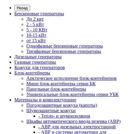
Назад
Бензиновые генераторы
До 2 квт
2 - 5 кВт
5 - 10 КВт
10-15 кВт
от 15 кВт
Однофазные бензиновые генераторы
Трехфазные бензиновые генераторы
Дизельные генераторы
Газовые генераторы
Кожухи для генераторов
Блок-контейнеры
Арктическое исполнение блок-контейнеров
Мини блок-контейнеры серии БК
Панельные блок-контейнеры
Универсальные блок-контейнеры серии УБК
Материалы и комплектующие
Погодозащитные кожуха (капоты)
Шумозащитные кожухи
- Тепло- и шумоизоляция
Шкафы автоматического ввода резерва (АВР)
- АВР для дизельных электростанций
- АВР и системы автоматики для