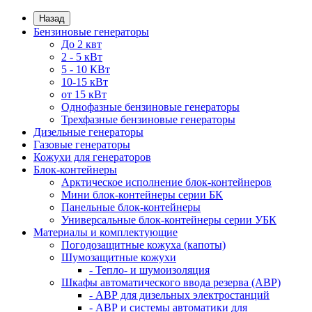
Назад
Бензиновые генераторы
До 2 квт
2 - 5 кВт
5 - 10 КВт
10-15 кВт
от 15 кВт
Однофазные бензиновые генераторы
Трехфазные бензиновые генераторы
Дизельные генераторы
Газовые генераторы
Кожухи для генераторов
Блок-контейнеры
Арктическое исполнение блок-контейнеров
Мини блок-контейнеры серии БК
Панельные блок-контейнеры
Универсальные блок-контейнеры серии УБК
Материалы и комплектующие
Погодозащитные кожуха (капоты)
Шумозащитные кожухи
- Тепло- и шумоизоляция
Шкафы автоматического ввода резерва (АВР)
- АВР для дизельных электростанций
- АВР и системы автоматики для