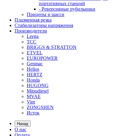
портативных станций
- Реверсивные рубильники
Прицепы и шасси
Плазменная резка
Стабилизаторы напряжения
Производители
Leega
ТСС
BRIGGS & STRATTON
ETVEL
EUROPOWER
Genmac
Helios
HERTZ
Honda
HUGONG
Mitsudiesel
MVAE
Vint
ZONGSHEN
Исток
Назад
О нас
Оплата