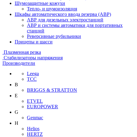
Шумозащитные кожухи
Тепло- и шумоизоляция
Шкафы автоматического ввода резерва (АВР)
АВР для дизельных электростанций
АВР и системы автоматики для портативных
станций
Реверсивные рубильники
Прицепы и шасси
Плазменная резка
Стабилизаторы напряжения
Производители
Leega
ТСС
B
BRIGGS & STRATTON
E
ETVEL
EUROPOWER
G
Genmac
H
Helios
HERTZ