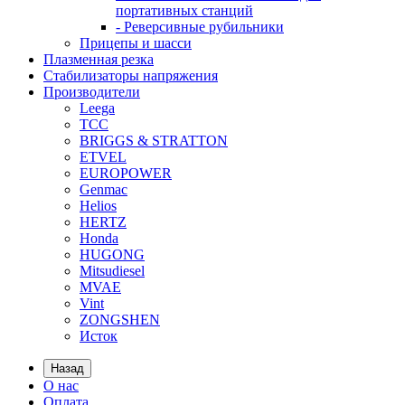
портативных станций
- Реверсивные рубильники
Прицепы и шасси
Плазменная резка
Стабилизаторы напряжения
Производители
Leega
ТСС
BRIGGS & STRATTON
ETVEL
EUROPOWER
Genmac
Helios
HERTZ
Honda
HUGONG
Mitsudiesel
MVAE
Vint
ZONGSHEN
Исток
Назад
О нас
Оплата