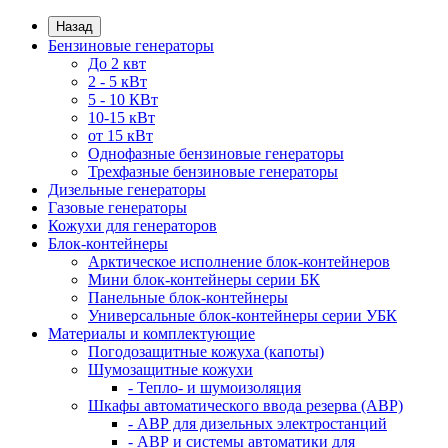
Назад
Бензиновые генераторы
До 2 квт
2 - 5 кВт
5 - 10 КВт
10-15 кВт
от 15 кВт
Однофазные бензиновые генераторы
Трехфазные бензиновые генераторы
Дизельные генераторы
Газовые генераторы
Кожухи для генераторов
Блок-контейнеры
Арктическое исполнение блок-контейнеров
Мини блок-контейнеры серии БК
Панельные блок-контейнеры
Универсальные блок-контейнеры серии УБК
Материалы и комплектующие
Погодозащитные кожуха (капоты)
Шумозащитные кожухи
- Тепло- и шумоизоляция
Шкафы автоматического ввода резерва (АВР)
- АВР для дизельных электростанций
- АВР и системы автоматики для