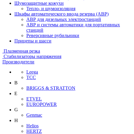
Шумозащитные кожухи
Тепло- и шумоизоляция
Шкафы автоматического ввода резерва (АВР)
АВР для дизельных электростанций
АВР и системы автоматики для портативных
станций
Реверсивные рубильники
Прицепы и шасси
Плазменная резка
Стабилизаторы напряжения
Производители
Leega
ТСС
B
BRIGGS & STRATTON
E
ETVEL
EUROPOWER
G
Genmac
H
Helios
HERTZ