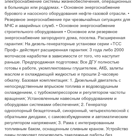
электроснабжение системы жизнеобеспечения, операционных
в больницах или роддомах. • Основное энергоснабжение
бурового и насосного оборудования нефте-газовой отрасли. •
Резервное энергоснабжение при чрезвычайных ситуациях для
МЧС и аварийных служб. • Основное энергоснабжение
строительного оборудования • Основное или резервное
энергоснабжение загородного дома, поселка. Расширенная
гарантия: На дизель-генераторные установки серии «ТСС
Проф» действует расширенная гарантия: 3 года либо 2000
моточасов наработки в зависимости от того, что наступит
раньше. Предпродажная подготовка: Все ДГУ полностью
готовы к работе, укомплектованы глушителем, АКБ, залиты
маслом и охлаждающей жидкостью и прошли 2-часовую
обкатку. Базовая комплектация: 1. Дизельный двигатель с
непосредственным впрыском топлива и водовоздушным
охлаждением, с турбокомпрессором и регулятором частоты
вращения; Установленным навесным оборудованием и
оборудован системами обеспечения; 2. Генератор
одноопорный безщеточный, синхронный, четырехполюсной с
обратными диодами, с самовозбуждением и автоматическим
регулятором напряжения; 3. Рама с интегрированным
топливным баком, оснащенным сливным краном. Устройство
рамы позволяет производить такелажные работы без