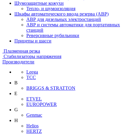
Шумозащитные кожухи
Тепло- и шумоизоляция
Шкафы автоматического ввода резерва (АВР)
АВР для дизельных электростанций
АВР и системы автоматики для портативных
станций
Реверсивные рубильники
Прицепы и шасси
Плазменная резка
Стабилизаторы напряжения
Производители
Leega
ТСС
B
BRIGGS & STRATTON
E
ETVEL
EUROPOWER
G
Genmac
H
Helios
HERTZ