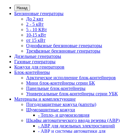
Назад
Бензиновые генераторы
До 2 квт
2 - 5 кВт
5 - 10 КВт
10-15 кВт
от 15 кВт
Однофазные бензиновые генераторы
Трехфазные бензиновые генераторы
Дизельные генераторы
Газовые генераторы
Кожухи для генераторов
Блок-контейнеры
Арктическое исполнение блок-контейнеров
Мини блок-контейнеры серии БК
Панельные блок-контейнеры
Универсальные блок-контейнеры серии УБК
Материалы и комплектующие
Погодозащитные кожуха (капоты)
Шумозащитные кожухи
- Тепло- и шумоизоляция
Шкафы автоматического ввода резерва (АВР)
- АВР для дизельных электростанций
- АВР и системы автоматики для