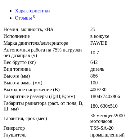
Характеристики
0
Отзывы
Номин. мощность, кВА
25
Исполнение
в кожухе
Марка двигателя/альтернатора
FAWDE
Автономная работа на 75% нагрузки
10.7
без дозаправ (ч)
Вес брутто (кг)
642
Вид топлива
дизель
Высота (мм)
866
Высота рамы (мм)
100
Выходное напряжение (В)
400/230
Габаритные размеры (Д;Ш;В; мм)
1804x740x866
Габариты радиатора (раст. от пола, В,
180, 630x510
Ш, мм)
36 месяцев/2000
Гарантия, срок (мес)
моточасов
Генератор
TSS-SA-20
Глушитель
промышленный