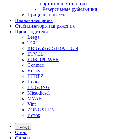
портативных станций
- Реверсивные рубильники
Прицепы и шасси
Плазменная резка
Стабилизаторы напряжения
Производители
Leega
ТСС
BRIGGS & STRATTON
ETVEL
EUROPOWER
Genmac
Helios
HERTZ
Honda
HUGONG
Mitsudiesel
MVAE
Vint
ZONGSHEN
Исток
Назад
О нас
Оплата