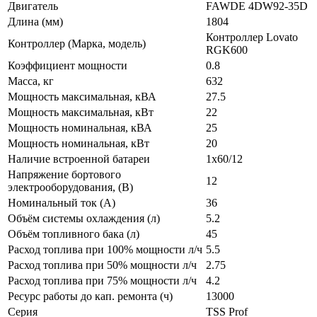
Двигатель
FAWDE 4DW92-35D
Длина (мм)
1804
Контроллер Lovato
Контроллер (Марка, модель)
RGK600
Коэффициент мощности
0.8
Масса, кг
632
Мощность максимальная, кВА
27.5
Мощность максимальная, кВт
22
Мощность номинальная, кВА
25
Мощность номинальная, кВт
20
Наличие встроенной батареи
1x60/12
Напряжение бортового
12
электрооборудования, (В)
Номинальный ток (А)
36
Объём системы охлаждения (л)
5.2
Объём топливного бака (л)
45
Расход топлива при 100% мощности л/ч
5.5
Расход топлива при 50% мощности л/ч
2.75
Расход топлива при 75% мощности л/ч
4.2
Ресурс работы до кап. ремонта (ч)
13000
Серия
TSS Prof