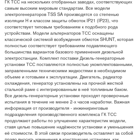
ГК ТСС на нескольких отобранных заводах, соответствующих
самым высоким мировым стандартам. Все модели
электрогенераторов TSS SA производятся со степенью
изоляции H и классом защиты обмоток IP21 (IP23), что
соответствует типовым требованиям к подобного рода
устройствам. Модели альтернаторов ТСС оснащены
классической системой возбуждения обмоток SHUNT, которая
полностью соответствует требованиям подавляющего
большинства вариантов базового применения дизельной
электростанции. Комплект поставки Дизель-генераторные
установки ТСС поставляются полностью укомплектованными,
заправленными техническими жидкостями в необходимом
объеме и готовыми к эксплуатации. Двигатель, радиатор
охлаждения, генератор установлены на прочной жесткой
стальной раме с интегрированным в неё топливным баком.
Все дизель-генераторные установки проходят проверочные
испытания в течение не менее 2-х часов наработки. Важная
информация от производителя - инжиниринговые
подразделения производственного комплекса ГК ТСС
продолжают работы по улучшению характеристик модели,
ставя целью повышение надёжности установки и уменьшения
её стоимости. В этой связи производитель оставляет за собой
право вносить изменения в конструкцию установки, как