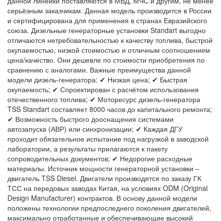
данной линейки поставляются в МВД, МЧС и другим, не менее
серьёзным заказчикам. Данная модель производится в России
и сертифицирована для применения в странах Евразийского
союза. Дизельные генераторные установки Standart выгодно
отличаются нетребовательностью к качеству топлива, быстрой
окупаемостью, низкой стоимостью и отличным соотношением
цена/качество. Они дешевле по стоимости приобретения по
сравнению с аналогами. Важные преимущества данной
модели дизель-генератора: ✔ Низкая цена; ✔ Быстрая
окупаемость; ✔ Спроектирован с расчётом использования
отечественного топлива; ✔ Моторесурс дизель-генератора
TSS Standart составляет 8000 часов до капитального ремонта;
✔ Возможность быстрого дооснащения системами
автозапуска (АВР) или синхронизации; ✔ Каждая ДГУ
проходит обязательное испытание под нагрузкой в заводской
лаборатории, а результаты прилагаются к пакету
сопроводительных документов; ✔ Недорогие расходные
материалы. Источник мощности генераторной установки –
двигатель TSS Diesel. Двигатели производятся по заказу ГК
ТСС на передовых заводах Китая, на условиях ODM (Original
Design Manufacturer) контрактов. В основу данной модели
положены технологии предпоследнего поколения двигателей,
максимально отработанные и обеспечивающие высокий