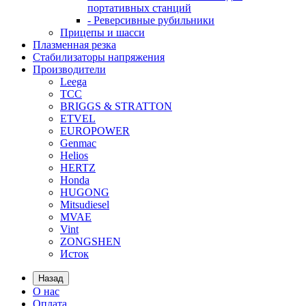
портативных станций
- Реверсивные рубильники
Прицепы и шасси
Плазменная резка
Стабилизаторы напряжения
Производители
Leega
ТСС
BRIGGS & STRATTON
ETVEL
EUROPOWER
Genmac
Helios
HERTZ
Honda
HUGONG
Mitsudiesel
MVAE
Vint
ZONGSHEN
Исток
Назад
О нас
Оплата