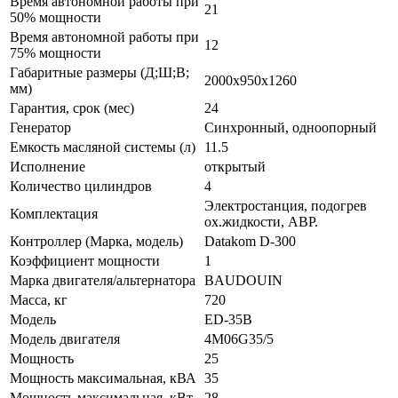
Время автономной работы при
21
50% мощности
Время автономной работы при
12
75% мощности
Габаритные размеры (Д;Ш;В;
2000x950x1260
мм)
Гарантия, срок (мес)
24
Генератор
Синхронный, одноопорный
Емкость масляной системы (л)
11.5
Исполнение
открытый
Количество цилиндров
4
Электростанция, подогрев
Комплектация
ох.жидкости, АВР.
Контроллер (Марка, модель)
Datakom D-300
Коэффициент мощности
1
Марка двигателя/альтернатора
BAUDOUIN
Масса, кг
720
Модель
ED-35B
Модель двигателя
4M06G35/5
Мощность
25
Мощность максимальная, кВА
35
Мощность максимальная, кВт
28