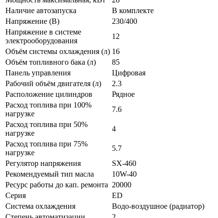
Наличие автозапуска
В комплекте
Напряжение (В)
230/400
Напряжение в системе
12
электрооборудования
Объём системы охлаждения (л)
16
Объём топливного бака (л)
85
Панель управления
Цифровая
Рабочий объём двигателя (л)
2.3
Расположение цилиндров
Рядное
Расход топлива при 100%
7.6
нагрузке
Расход топлива при 50%
4
нагрузке
Расход топлива при 75%
5.7
нагрузке
Регулятор напряжения
SX-460
Рекомендуемый тип масла
10W-40
Ресурс работы до кап. ремонта
20000
Серия
ED
Система охлаждения
Водо-воздушное (радиатор)
Степень автоматизации
2