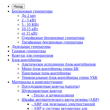
Назад
Бензиновые генераторы
До 2 квт
2 - 5 кВт
5 - 10 КВт
10-15 кВт
от 15 кВт
Однофазные бензиновые генераторы
Трехфазные бензиновые генераторы
Дизельные генераторы
Газовые генераторы
Кожухи для генераторов
Блок-контейнеры
Арктическое исполнение блок-контейнеров
Мини блок-контейнеры серии БК
Панельные блок-контейнеры
Универсальные блок-контейнеры серии УБК
Материалы и комплектующие
Погодозащитные кожуха (капоты)
Шумозащитные кожухи
- Тепло- и шумоизоляция
Шкафы автоматического ввода резерва (АВР)
- АВР для дизельных электростанций
- АВР и системы автоматики для