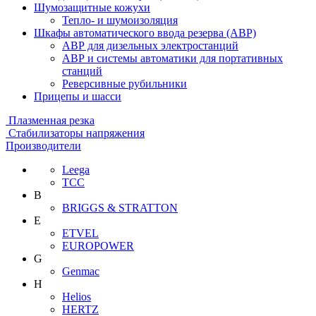
Шумозащитные кожухи
Тепло- и шумоизоляция
Шкафы автоматического ввода резерва (АВР)
АВР для дизельных электростанций
АВР и системы автоматики для портативных
станций
Реверсивные рубильники
Прицепы и шасси
Плазменная резка
Стабилизаторы напряжения
Производители
Leega
ТСС
B
BRIGGS & STRATTON
E
ETVEL
EUROPOWER
G
Genmac
H
Helios
HERTZ