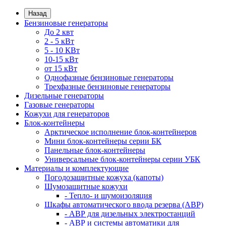
Назад
Бензиновые генераторы
До 2 квт
2 - 5 кВт
5 - 10 КВт
10-15 кВт
от 15 кВт
Однофазные бензиновые генераторы
Трехфазные бензиновые генераторы
Дизельные генераторы
Газовые генераторы
Кожухи для генераторов
Блок-контейнеры
Арктическое исполнение блок-контейнеров
Мини блок-контейнеры серии БК
Панельные блок-контейнеры
Универсальные блок-контейнеры серии УБК
Материалы и комплектующие
Погодозащитные кожуха (капоты)
Шумозащитные кожухи
- Тепло- и шумоизоляция
Шкафы автоматического ввода резерва (АВР)
- АВР для дизельных электростанций
- АВР и системы автоматики для