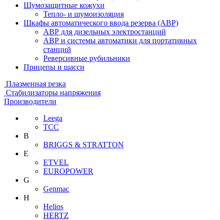
Шумозащитные кожухи
Тепло- и шумоизоляция
Шкафы автоматического ввода резерва (АВР)
АВР для дизельных электростанций
АВР и системы автоматики для портативных
станций
Реверсивные рубильники
Прицепы и шасси
Плазменная резка
Стабилизаторы напряжения
Производители
Leega
ТСС
B
BRIGGS & STRATTON
E
ETVEL
EUROPOWER
G
Genmac
H
Helios
HERTZ