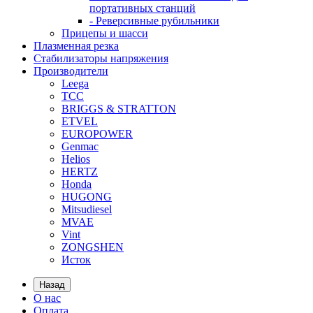
портативных станций
- Реверсивные рубильники
Прицепы и шасси
Плазменная резка
Стабилизаторы напряжения
Производители
Leega
ТСС
BRIGGS & STRATTON
ETVEL
EUROPOWER
Genmac
Helios
HERTZ
Honda
HUGONG
Mitsudiesel
MVAE
Vint
ZONGSHEN
Исток
Назад
О нас
Оплата