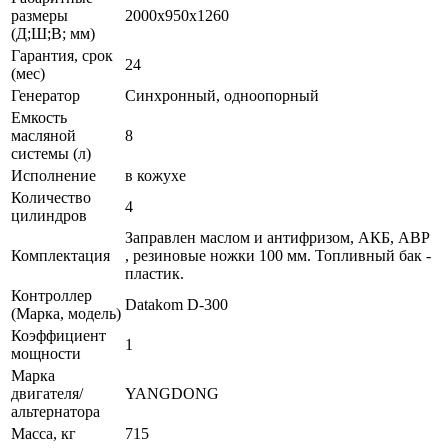
размеры
2000x950x1260
(Д;Ш;В; мм)
Гарантия, срок
24
(мес)
Генератор
Синхронный, одноопорный
Емкость
масляной
8
системы (л)
Исполнение
в кожухе
Количество
4
цилиндров
Заправлен маслом и антифризом, АКБ, АВР
Комплектация
, резиновые ножки 100 мм. Топливный бак -
пластик.
Контроллер
Datakom D-300
(Марка, модель)
Коэффициент
1
мощности
Марка
двигателя/
YANGDONG
альтернатора
Масса, кг
715