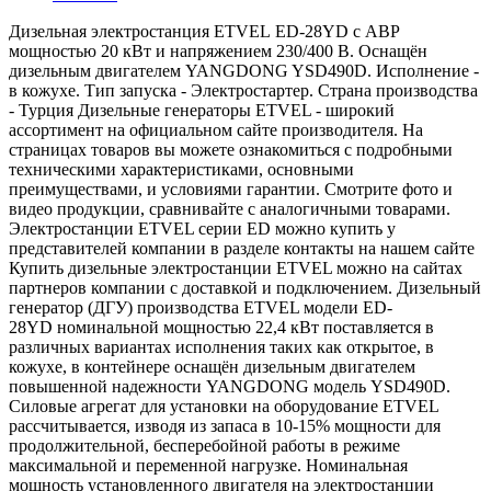
Дизельная электростанция ETVEL ED-28YD с АВР
мощностью 20 кВт и напряжением 230/400 В. Оснащён
дизельным двигателем YANGDONG YSD490D. Исполнение -
в кожухе. Тип запуска - Электростартер. Страна производства
- Турция Дизельные генераторы ETVEL - широкий
ассортимент на официальном сайте производителя. На
страницах товаров вы можете ознакомиться с подробными
техническими характеристиками, основными
преимуществами, и условиями гарантии. Смотрите фото и
видео продукции, сравнивайте с аналогичными товарами.
Электростанции ETVEL серии ED можно купить у
представителей компании в разделе контакты на нашем сайте
Купить дизельные электростанции ETVEL можно на сайтах
партнеров компании с доставкой и подключением. Дизельный
генератор (ДГУ) производства ETVEL модели ED-
28YD номинальной мощностью 22,4 кВт поставляется в
различных вариантах исполнения таких как открытое, в
кожухе, в контейнере оснащён дизельным двигателем
повышенной надежности YANGDONG модель YSD490D.
Силовые агрегат для установки на оборудование ETVEL
рассчитывается, изводя из запаса в 10-15% мощности для
продолжительной, бесперебойной работы в режиме
максимальной и переменной нагрузке. Номинальная
мощность установленного двигателя на электростанции