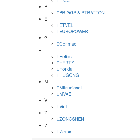
ТСС
B
BRIGGS & STRATTON
E
ETVEL
EUROPOWER
G
Genmac
H
Helios
HERTZ
Honda
HUGONG
M
Mitsudiesel
MVAE
V
Vint
Z
ZONGSHEN
И
Исток