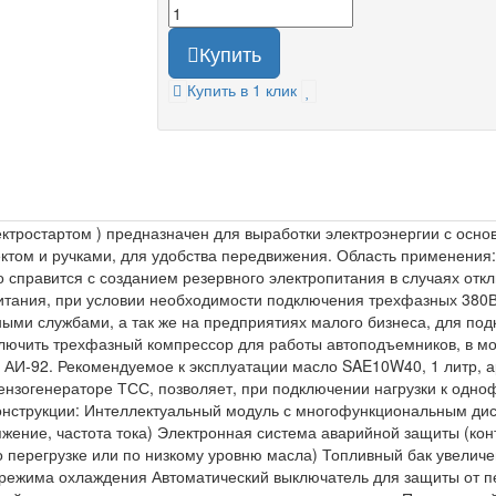
Купить
Купить в 1 клик
ктростартом ) предназначен для выработки электроэнергии с осн
ектом и ручками, для удобства передвижения. Область применения
 справится с созданием резервного электропитания в случаях откл
 питания, при условии необходимости подключения трехфазных 38
ными службами, а так же на предприятиях малого бизнеса, для по
ключить трехфазный компрессор для работы автоподъемников, в м
 АИ-92. Рекомендуемое к эксплуатации масло SAE10W40, 1 литр, ар
ензогенераторе ТСС, позволяет, при подключении нагрузки к одно
конструкции: Интеллектуальный модуль с многофункциональным ди
жение, частота тока) Электронная система аварийной защиты (кон
по перегрузке или по низкому уровню масла) Топливный бак увели
я режима охлаждения Автоматический выключатель для защиты от п