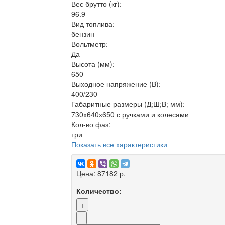
Вес брутто (кг):
96.9
Вид топлива:
бензин
Вольтметр:
Да
Высота (мм):
650
Выходное напряжение (В):
400/230
Габаритные размеры (Д;Ш;В; мм):
730х640х650 с ручками и колесами
Кол-во фаз:
три
Показать все характеристики
Цена:
87182 р.
Количество:
+
-