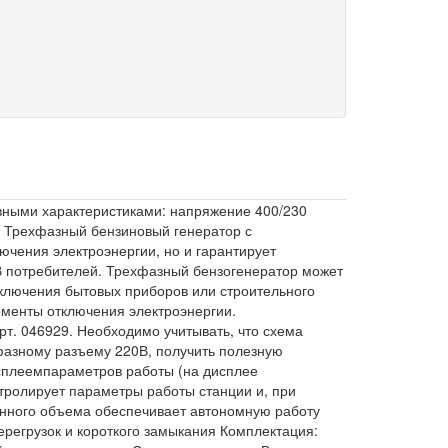
овными характеристиками: напряжение 400/230
: Трехфазный бензиновый генератор с
ючения электроэнергии, но и гарантирует
0В потребителей. Трехфазный бензогенератор может
дключения бытовых приборов или строительного
оменты отключения электроэнергии.
т. 046929. Необходимо учитывать, что схема
фазному разъему 220В, получить полезную
сплеемпараметров работы (на дисплее
тролирует параметры работы станции и, при
ченного объема обеспечивает автономную работу
ерегрузок и короткого замыкания Комплектация: