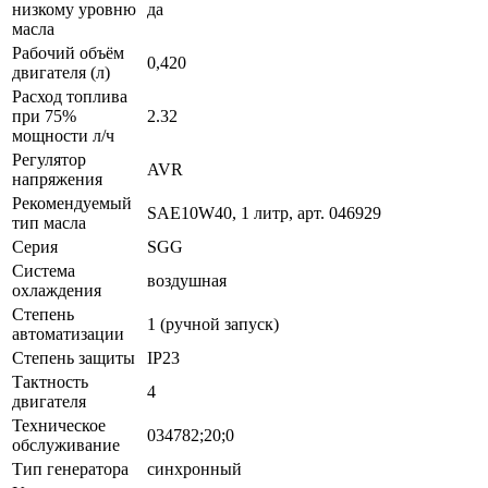
низкому уровню
да
масла
Рабочий объём
0,420
двигателя (л)
Расход топлива
при 75%
2.32
мощности л/ч
Регулятор
AVR
напряжения
Рекомендуемый
SAE10W40, 1 литр, арт. 046929
тип масла
Серия
SGG
Система
воздушная
охлаждения
Степень
1 (ручной запуск)
автоматизации
Степень защиты
IP23
Тактность
4
двигателя
Техническое
034782;20;0
обслуживание
Тип генератора
синхронный