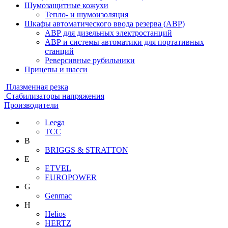
Шумозащитные кожухи
Тепло- и шумоизоляция
Шкафы автоматического ввода резерва (АВР)
АВР для дизельных электростанций
АВР и системы автоматики для портативных
станций
Реверсивные рубильники
Прицепы и шасси
Плазменная резка
Стабилизаторы напряжения
Производители
Leega
ТСС
B
BRIGGS & STRATTON
E
ETVEL
EUROPOWER
G
Genmac
H
Helios
HERTZ