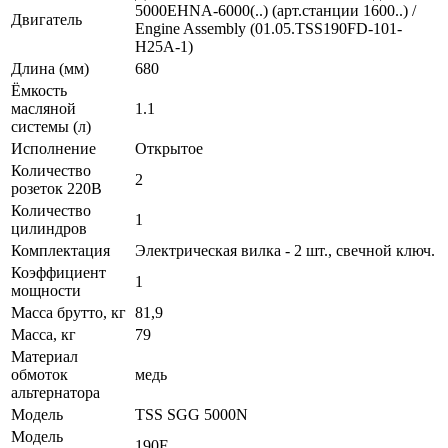
5000EHNA-6000(..) (арт.станции 1600..) /
Двигатель
Engine Assembly (01.05.TSS190FD-101-
H25A-1)
Длина (мм)
680
Ёмкость
масляной
1.1
системы (л)
Исполнение
Открытое
Количество
2
розеток 220В
Количество
1
цилиндров
Комплектация
Электрическая вилка - 2 шт., свечной ключ.
Коэффициент
1
мощности
Масса брутто, кг
81,9
Масса, кг
79
Материал
обмоток
медь
альтернатора
Модель
TSS SGG 5000N
Модель
190F