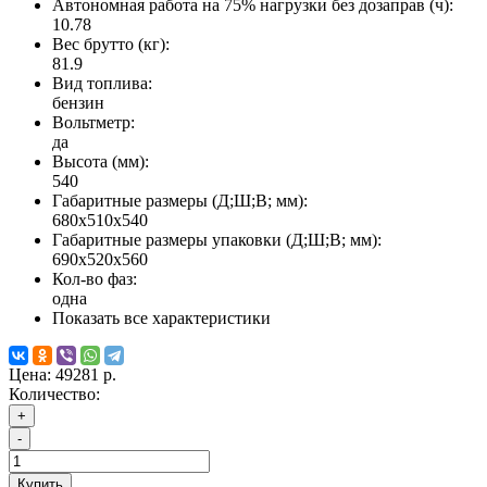
Автономная работа на 75% нагрузки без дозаправ (ч):
10.78
Вес брутто (кг):
81.9
Вид топлива:
бензин
Вольтметр:
да
Высота (мм):
540
Габаритные размеры (Д;Ш;В; мм):
680х510х540
Габаритные размеры упаковки (Д;Ш;В; мм):
690х520х560
Кол-во фаз:
одна
Показать все характеристики
Цена:
49281 р.
Количество:
+
-
Купить