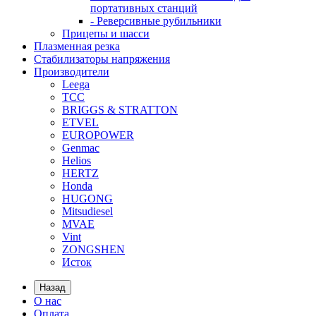
портативных станций
- Реверсивные рубильники
Прицепы и шасси
Плазменная резка
Стабилизаторы напряжения
Производители
Leega
ТСС
BRIGGS & STRATTON
ETVEL
EUROPOWER
Genmac
Helios
HERTZ
Honda
HUGONG
Mitsudiesel
MVAE
Vint
ZONGSHEN
Исток
Назад
О нас
Оплата