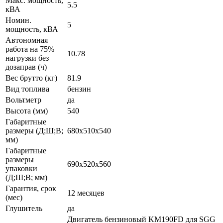
Макс. мощность,
5.5
кВА
Номин.
5
мощность, кВА
Автономная
работа на 75%
10.78
нагрузки без
дозаправ (ч)
Вес брутто (кг)
81.9
Вид топлива
бензин
Вольтметр
да
Высота (мм)
540
Габаритные
размеры (Д;Ш;В;
680х510х540
мм)
Габаритные
размеры
690х520х560
упаковки
(Д;Ш;В; мм)
Гарантия, срок
12 месяцев
(мес)
Глушитель
да
Двигатель бензиновый KM190FD для SGG