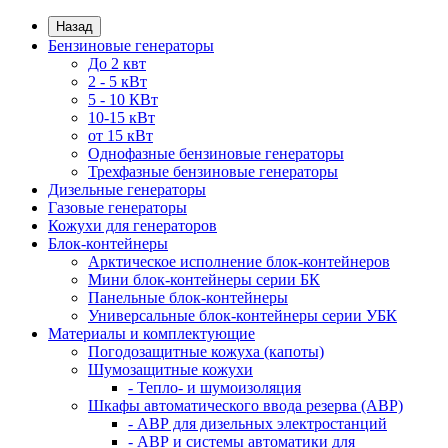
Назад
Бензиновые генераторы
До 2 квт
2 - 5 кВт
5 - 10 КВт
10-15 кВт
от 15 кВт
Однофазные бензиновые генераторы
Трехфазные бензиновые генераторы
Дизельные генераторы
Газовые генераторы
Кожухи для генераторов
Блок-контейнеры
Арктическое исполнение блок-контейнеров
Мини блок-контейнеры серии БК
Панельные блок-контейнеры
Универсальные блок-контейнеры серии УБК
Материалы и комплектующие
Погодозащитные кожуха (капоты)
Шумозащитные кожухи
- Тепло- и шумоизоляция
Шкафы автоматического ввода резерва (АВР)
- АВР для дизельных электростанций
- АВР и системы автоматики для