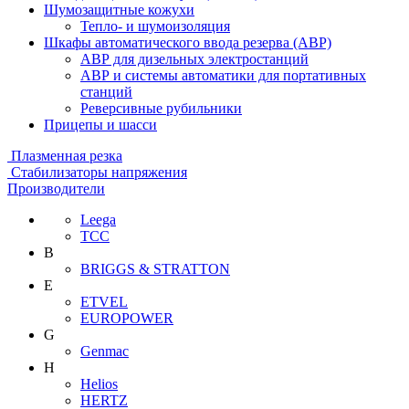
Шумозащитные кожухи
Тепло- и шумоизоляция
Шкафы автоматического ввода резерва (АВР)
АВР для дизельных электростанций
АВР и системы автоматики для портативных
станций
Реверсивные рубильники
Прицепы и шасси
Плазменная резка
Стабилизаторы напряжения
Производители
Leega
ТСС
B
BRIGGS & STRATTON
E
ETVEL
EUROPOWER
G
Genmac
H
Helios
HERTZ