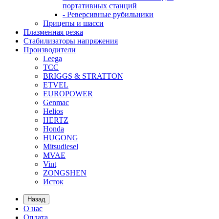
портативных станций
- Реверсивные рубильники
Прицепы и шасси
Плазменная резка
Стабилизаторы напряжения
Производители
Leega
ТСС
BRIGGS & STRATTON
ETVEL
EUROPOWER
Genmac
Helios
HERTZ
Honda
HUGONG
Mitsudiesel
MVAE
Vint
ZONGSHEN
Исток
Назад
О нас
Оплата