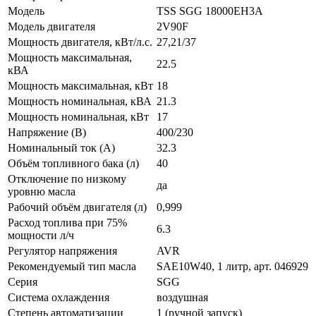
Модель
TSS SGG 18000EH3A
Модель двигателя
2V90F
Мощность двигателя, кВт/л.с.
27,21/37
Мощность максимальная,
22.5
кВА
Мощность максимальная, кВт
18
Мощность номинальная, кВА
21.3
Мощность номинальная, кВт
17
Напряжение (В)
400/230
Номинальный ток (А)
32.3
Объём топливного бака (л)
40
Отключение по низкому
да
уровню масла
Рабочий объём двигателя (л)
0,999
Расход топлива при 75%
6.3
мощности л/ч
Регулятор напряжения
AVR
Рекомендуемый тип масла
SAE10W40, 1 литр, арт. 046929
Серия
SGG
Система охлаждения
воздушная
Степень автоматизации
1 (ручной запуск)