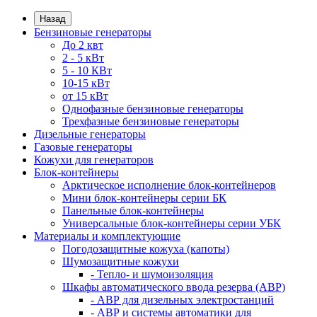
Назад
Бензиновые генераторы
До 2 квт
2 - 5 кВт
5 - 10 КВт
10-15 кВт
от 15 кВт
Однофазные бензиновые генераторы
Трехфазные бензиновые генераторы
Дизельные генераторы
Газовые генераторы
Кожухи для генераторов
Блок-контейнеры
Арктическое исполнение блок-контейнеров
Мини блок-контейнеры серии БК
Панельные блок-контейнеры
Универсальные блок-контейнеры серии УБК
Материалы и комплектующие
Погодозащитные кожуха (капоты)
Шумозащитные кожухи
- Тепло- и шумоизоляция
Шкафы автоматического ввода резерва (АВР)
- АВР для дизельных электростанций
- АВР и системы автоматики для