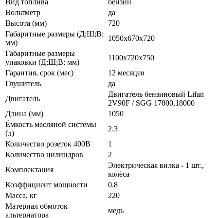
Вид топлива
бензин
Вольтметр
да
Высота (мм)
720
Габаритные размеры (Д;Ш;В;
1050х670х720
мм)
Габаритные размеры
1100х720х750
упаковки (Д;Ш;В; мм)
Гарантия, срок (мес)
12 месяцев
Глушитель
да
Двигатель бензиновый Lifan
Двигатель
2V90F / SGG 17000,18000
Длина (мм)
1050
Ёмкость масляной системы
2.3
(л)
Количество розеток 400В
1
Количество цилиндров
2
Электрическая вилка - 1 шт.,
Комплектация
колёса
Коэффициент мощности
0.8
Масса, кг
220
Материал обмоток
медь
альтернатора